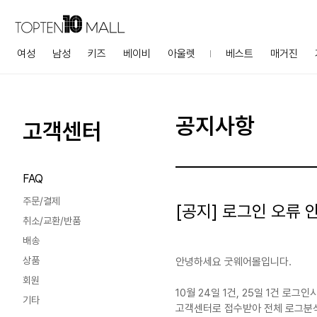
여성
남성
키즈
베이비
아울렛
베스트
매거진
공지사항
고객센터
FAQ
주문/결제
[공지] 로그인 오류 안내
취소/교환/반품
배송
상품
안녕하세요 굿웨어몰입니다.
회원
10월 24일 1건, 25일 1건 로
기타
고객센터로 접수받아 전체 로그분석