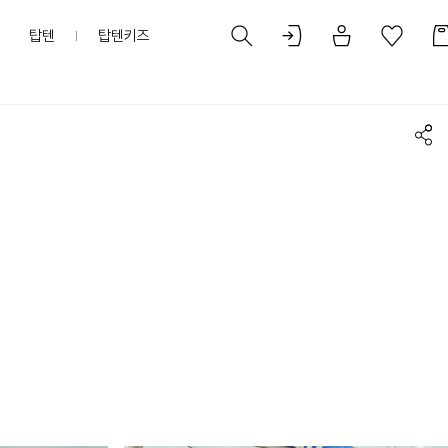
탑텐
탑텐키즈