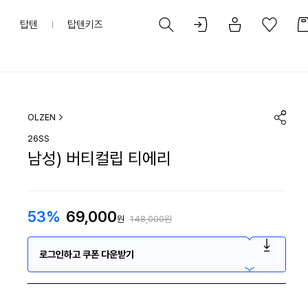
탑텐
탑텐키즈
OLZEN
26SS
남성) 버티컬립 티에리
53%
69,000
원
148,000원
로그인하고 쿠폰 다운받기