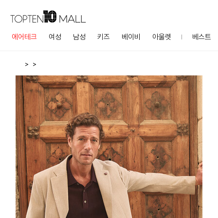
에어테크
여성
남성
키즈
베이비
아울렛
베스트