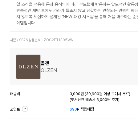
일 조직을 적용해 몸의 움직임에 따라 부드럽게 반응하는 압도적인 활동성
반복적인 세탁 후에도 카라가 들뜨지 않고 정갈하게 안착되는 완벽한 형태
지 않도록 세심하게 설계된 'NEW 패킹 시스템'을 통해 처음 마주하는 
이템입니다.
시즌 :
SS26
상품번호 :
ZOG2ET1305WN
올젠
OLZEN
배송비
3,000원 (39,900원 이상 구매시 무료)
(도서산간 배송시 3,000원 추가)
포인트
690
P 적립예정