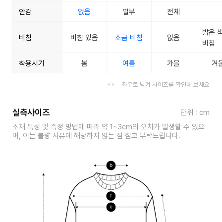
안감
없음
일부
전체
밝은 
비침
비침 있음
조금 비침
없음
비침
착용시기
봄
여름
가을
겨
좌우로 넘겨 사이즈를 확인해 보세요
실측사이즈
단위 : cm
소재 특성 및 측정 방법에 따라 약 1~3cm의 오차가 발생할 수 있으
며, 이는 불량 사유에 해당하지 않는 점 참고 부탁드립니다.