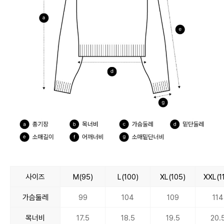
사이즈
M(95)
L(100)
XL(105)
XXL(1
가슴둘레
99
104
109
114
목너비
17.5
18.5
19.5
20.