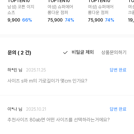
TOPTEN10
TOPTEN10
TOPTEN10
TO
남성) 코튼 이지
여성) 슈퍼에어
여성) 슈퍼에어
여성
쇼츠
롱다운 점퍼
롱다운 점퍼
크
9,900
66%
75,900
74%
75,900
74%
19
문의 ( 2 건)
비밀글 제외
상품문의하기
하*린 님
2025.11.25
답변 완료
사이즈 s와 m의 가로길이가 몇cm 인가요?
이*나 님
2025.10.21
답변 완료
추천사이즈 80ab면 어떤 사이즈를 선택하라는거에요?