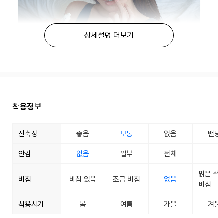
상세설명 더보기
착용정보
신축성
좋음
보통
없음
밴
안감
없음
일부
전체
밝은 
비침
비침 있음
조금 비침
없음
비침
착용시기
봄
여름
가을
겨