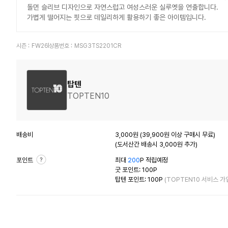
돌먼 슬리브 디자인으로 자연스럽고 여성스러운 실루엣을 연출합니다.
가볍게 떨어지는 핏으로 데일리하게 활용하기 좋은 아이템입니다.
시즌 :
FW26
상품번호 :
MSG3TS2201CR
탑텐
TOPTEN10
배송비
3,000원 (39,900원 이상 구매시 무료)
(도서산간 배송시 3,000원 추가)
포인트
최대
200
P 적립예정
굿 포인트: 100P
탑텐 포인트: 100P
(TOPTEN10 서비스 가