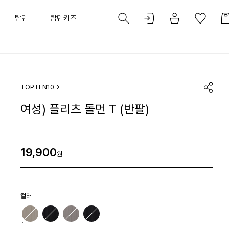
탑텐
탑텐키즈
TOPTEN10
여성) 플리츠 돌먼 T (반팔)
19,900
원
컬러