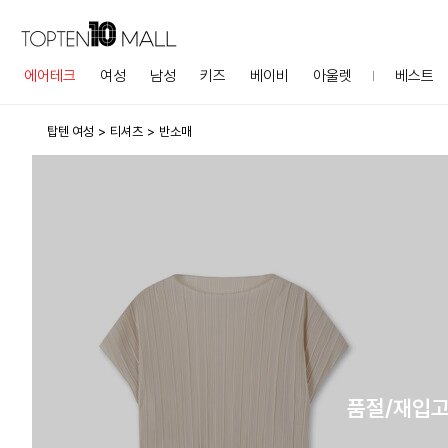
에어테크
여성
남성
키즈
베이비
아울렛
베스트
탑텐 여성
티셔츠
반소매
품절/재입고