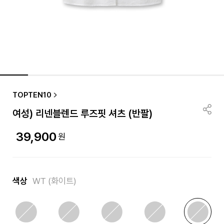
품절/재입고 알림
TOPTEN10
여성) 리넨블렌드 루즈핏 셔츠 (반팔)
39,900
원
색상
WT (화이트)