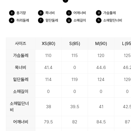
사이즈
XS(80)
S(85)
M(90)
L(95
가슴둘레
110
115
120
125
목너비
41.4
0
44.6
46.
밑단둘레
114
119
124
129
소매길이
0
0
0
0
소매밑단너
38
39.5
41
42.
비
어깨너비
79.5
82
84.5
87