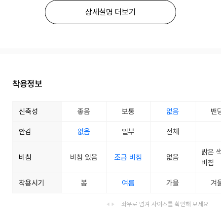
상세설명 더보기
착용정보
신축성
좋음
보통
없음
밴
안감
없음
일부
전체
밝은 
비침
비침 있음
조금 비침
없음
비침
착용시기
봄
여름
가을
겨
좌우로 넘겨 사이즈를 확인해 보세요