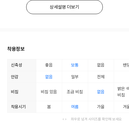
상세설명 더보기
착용정보
신축성
좋음
보통
없음
밴
안감
없음
일부
전체
밝은 
비침
비침 있음
조금 비침
없음
비침
착용시기
봄
여름
가을
겨
좌우로 넘겨 사이즈를 확인해 보세요