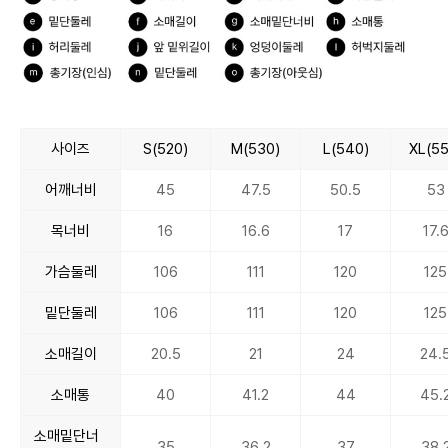
사이즈
S(520)
M(530)
L(540)
XL(55
어깨너비
45
47.5
50.5
53
목너비
16
16.6
17
17.
가슴둘레
106
111
120
125
밑단둘레
106
111
120
125
소매길이
20.5
21
24
24.
소매통
40
41.2
44
45.
소매밑단너
35
36.2
37
38.