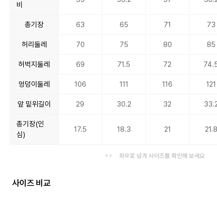
비
총기장
63
65
71
73
허리둘레
70
75
80
85
허벅지둘레
69
71.5
72
74.
엉덩이둘레
106
111
116
121
앞 밑위길이
29
30.2
32
33.
총기장(인
17.5
18.3
21
21.
심)
좌우로 넘겨 사이즈를 확인해 보세요
사이즈 비교