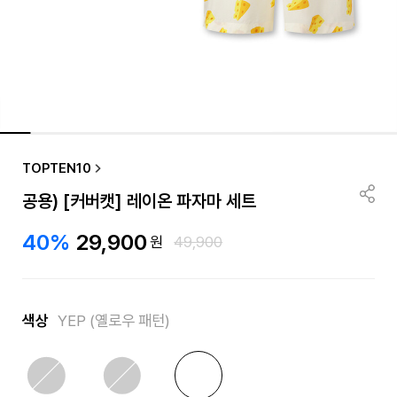
TOPTEN10
공용) [커버캣] 레이온 파자마 세트
40%
29,900
원
49,900
색상
YEP (옐로우 패턴)