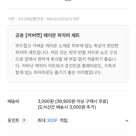
시즌 :
SS26
상품번호 :
MSG2UI3302YEP
공용 [커버캣] 레이온 파자마 세트
부드럽고 가벼운 레이온 소재로 피부에 닿는 촉감이 편안한
파자마 세트입니다. 여유 있는 핏의 반팔 셔츠와 쇼츠 구성
으로 집에서 편하게 휴식할 때 부담 없이 착용하기 좋습니
다. 커버낫 캐릭터 아트워크 포인트로 홈웨어로도, 가족과
함께 입는 파자마로도 즐기기 좋은 아이템입니다.
배송비
3,000원 (39,900원 이상 구매시 무료)
(도서산간 배송시 3,000원 추가)
포인트
최대
300P
적립