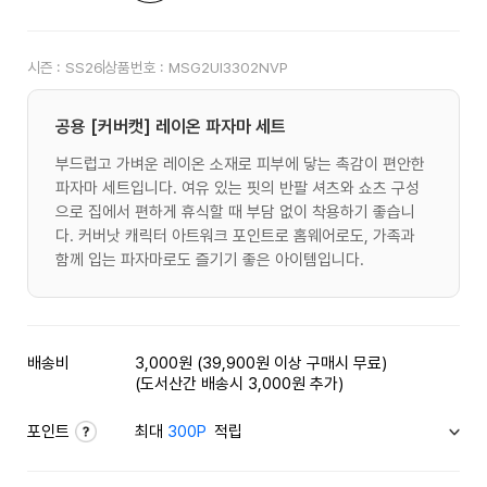
시즌 :
SS26
상품번호 :
MSG2UI3302NVP
공용 [커버캣] 레이온 파자마 세트
부드럽고 가벼운 레이온 소재로 피부에 닿는 촉감이 편안한
파자마 세트입니다. 여유 있는 핏의 반팔 셔츠와 쇼츠 구성
으로 집에서 편하게 휴식할 때 부담 없이 착용하기 좋습니
다. 커버낫 캐릭터 아트워크 포인트로 홈웨어로도, 가족과
함께 입는 파자마로도 즐기기 좋은 아이템입니다.
배송비
3,000원 (39,900원 이상 구매시 무료)
(도서산간 배송시 3,000원 추가)
포인트
최대
300P
적립