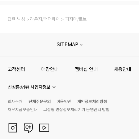
탑텐 남성
라운지/언더웨어
파자마/로브
SITEMAP
고객센터
매장안내
멤버십 안내
채용안내
신성통상㈜ 사업자정보
회사소개
단체주문문의
이용약관
개인정보처리방침
채무지급보증안내
고정형 영상정보처리기기 운영관리 방침