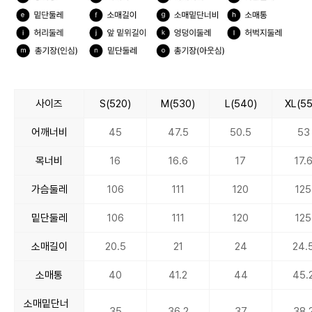
사이즈
S(520)
M(530)
L(540)
XL(55
어깨너비
45
47.5
50.5
53
목너비
16
16.6
17
17.
가슴둘레
106
111
120
125
밑단둘레
106
111
120
125
소매길이
20.5
21
24
24.
소매통
40
41.2
44
45.
소매밑단너
35
36.2
37
38.