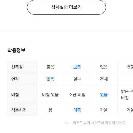
상세설명 더보기
착용정보
신축성
좋음
보통
없음
밴
안감
없음
일부
전체
밝은 
비침
비침 있음
조금 비침
없음
비침
착용시기
봄
여름
가을
겨
좌우로 넘겨 사이즈를 확인해 보세요