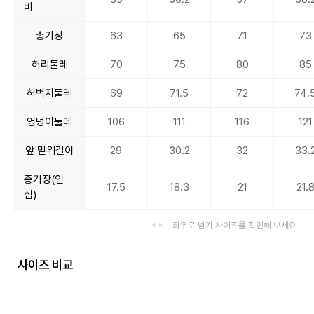
비
총기장
63
65
71
73
허리둘레
70
75
80
85
허벅지둘레
69
71.5
72
74.
엉덩이둘레
106
111
116
121
앞 밑위길이
29
30.2
32
33.
총기장(인
17.5
18.3
21
21.
심)
좌우로 넘겨 사이즈를 확인해 보세요
사이즈 비교