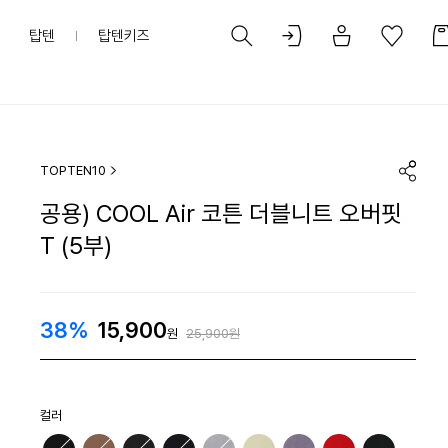
탑텐
탑텐키즈
TOPTEN10
공용) COOL Air 코튼 더블니트 오버핏
T (5부)
38%
15,900
원
25,900원
컬러