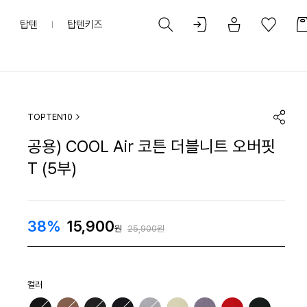
탑텐
탑텐키즈
TOPTEN10
공용) COOL Air 코튼 더블니트 오버핏
T (5부)
38%
15,900
원
25,900원
컬러