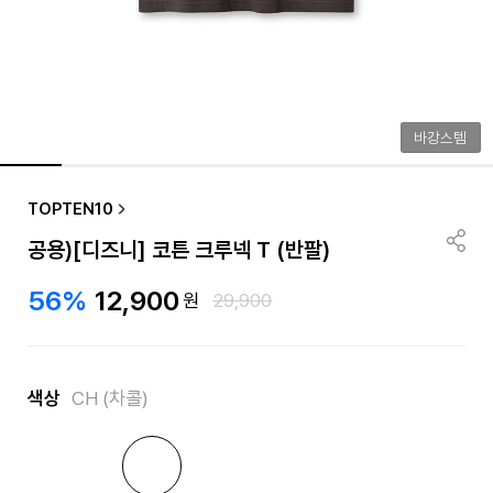
바캉스템
TOPTEN10
공용)[디즈니] 코튼 크루넥 T (반팔)
56%
12,900
원
29,900
색상
CH (차콜)