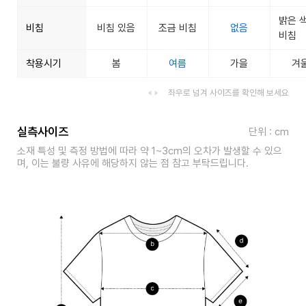
밝은 
비침
비침 있음
조금 비침
없음
비침
착용시기
봄
여름
가을
겨
좌우로 넘겨 사이즈를 확인해 보세요
실측사이즈
단위 : cm
소재 특성 및 측정 방법에 따라 약 1~3cm의 오차가 발생할 수 있으
며, 이는 불량 사유에 해당하지 않는 점 참고 부탁드립니다.