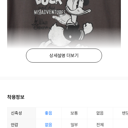
상세설명 더보기
착용정보
신축성
좋음
보통
없음
밴
안감
없음
일부
전체