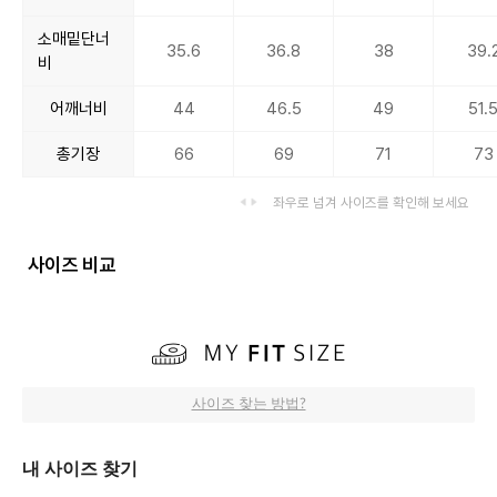
소매밑단너
35.6
36.8
38
39.
비
어깨너비
44
46.5
49
51.
총기장
66
69
71
73
좌우로 넘겨 사이즈를 확인해 보세요
사이즈 비교