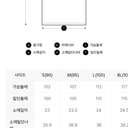
사이즈
S(90)
M(95)
L(100)
XL(10
가슴둘레
102
107
112
117
밑단둘레
100
105
110
115
소매길이
23
23.5
24
24.
소매밑단너
35.6
36.8
38
39.