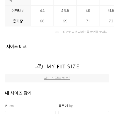
비
어깨너비
44
46.5
49
51.
총기장
66
69
71
73
좌우로 넘겨 사이즈를 확인해 보세요
사이즈 비교