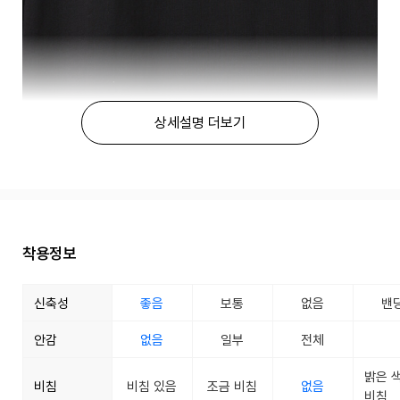
상세설명 더보기
착용정보
신축성
좋음
보통
없음
밴
안감
없음
일부
전체
밝은 
비침
비침 있음
조금 비침
없음
비침