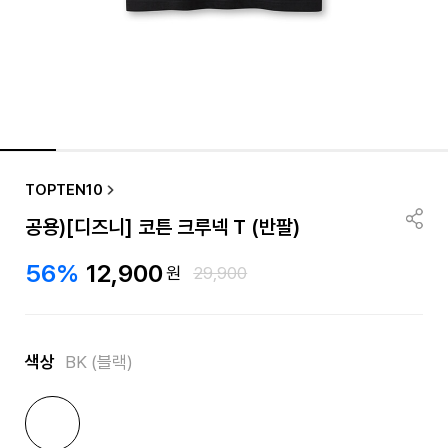
TOPTEN10
공용)[디즈니] 코튼 크루넥 T (반팔)
56%
12,900
원
29,900
색상
BK (블랙)