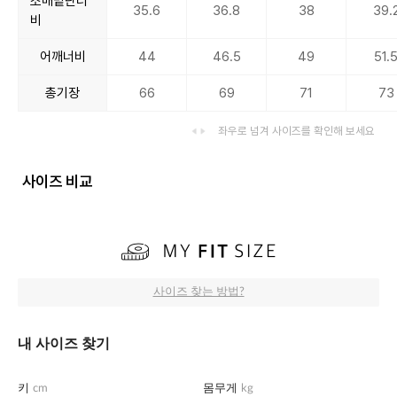
소매밑단너
35.6
36.8
38
39.
비
어깨너비
44
46.5
49
51.
총기장
66
69
71
73
좌우로 넘겨 사이즈를 확인해 보세요
사이즈 비교