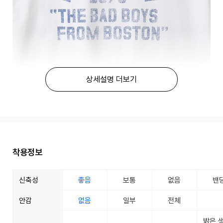
상세설명 더보기
착용정보
신축성
좋음
보통
없음
밴
안감
없음
일부
전체
밝은 