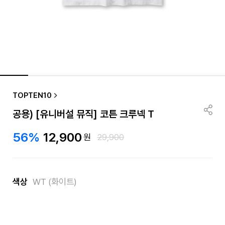
TOPTEN10
공용) [유니버설 뮤직] 코튼 크루넥 T
56%
12,900
원
29,900
색상
WT (화이트)