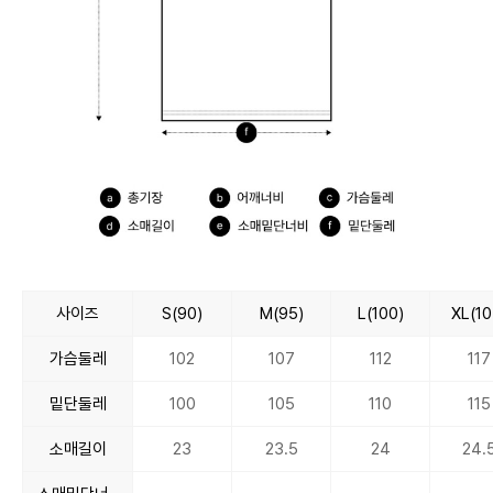
사이즈
S(90)
M(95)
L(100)
XL(10
가슴둘레
102
107
112
117
밑단둘레
100
105
110
115
소매길이
23
23.5
24
24.