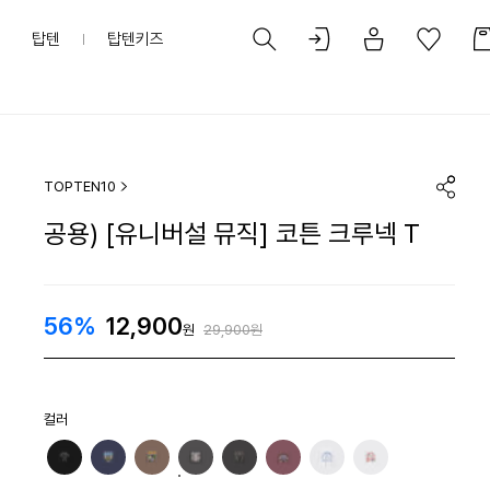
탑텐
탑텐키즈
TOPTEN10
공용) [유니버설 뮤직] 코튼 크루넥 T
56%
12,900
원
29,900원
컬러