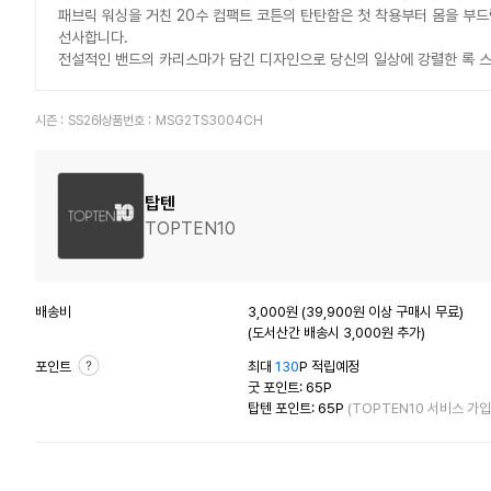
패브릭 워싱을 거친 20수 컴팩트 코튼의 탄탄함은 첫 착용부터 몸을 부
선사합니다.
전설적인 밴드의 카리스마가 담긴 디자인으로 당신의 일상에 강렬한 록 
시즌 :
SS26
상품번호 :
MSG2TS3004CH
탑텐
TOPTEN10
배송비
3,000원 (39,900원 이상 구매시 무료)
(도서산간 배송시 3,000원 추가)
포인트
최대
130
P 적립예정
굿 포인트: 65P
탑텐 포인트: 65P
(TOPTEN10 서비스 가입