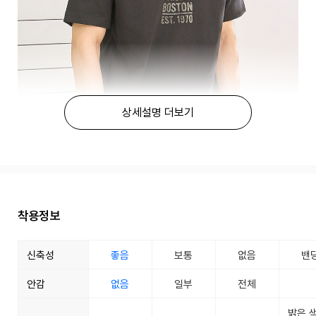
상세설명 더보기
착용정보
신축성
좋음
보통
없음
밴
안감
없음
일부
전체
밝은 