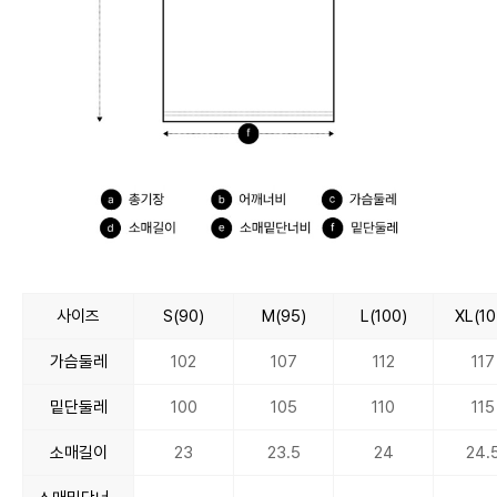
사이즈
S(90)
M(95)
L(100)
XL(10
가슴둘레
102
107
112
117
밑단둘레
100
105
110
115
소매길이
23
23.5
24
24.