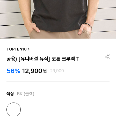
TOPTEN10
공용) [유니버설 뮤직] 코튼 크루넥 T
56%
12,900
원
29,900
색상
BK (블랙)