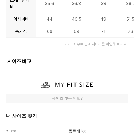
소매밑단너
35.6
36.8
38
39.
비
어깨너비
44
46.5
49
51.
총기장
66
69
71
73
좌우로 넘겨 사이즈를 확인해 보세요
사이즈 비교