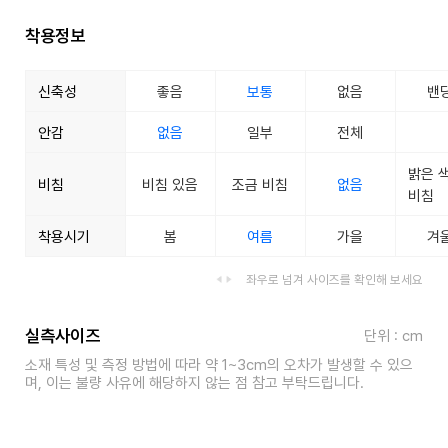
착용정보
신축성
좋음
보통
없음
밴
안감
없음
일부
전체
밝은 
비침
비침 있음
조금 비침
없음
비침
착용시기
봄
여름
가을
겨
좌우로 넘겨 사이즈를 확인해 보세요
실측사이즈
단위 : cm
소재 특성 및 측정 방법에 따라 약 1~3cm의 오차가 발생할 수 있으
며, 이는 불량 사유에 해당하지 않는 점 참고 부탁드립니다.