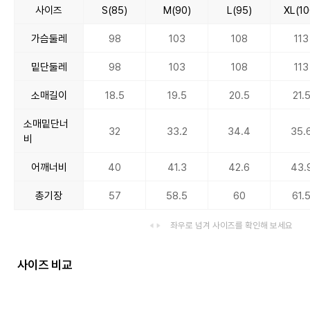
사이즈
S(85)
M(90)
L(95)
XL(10
가슴둘레
98
103
108
113
밑단둘레
98
103
108
113
소매길이
18.5
19.5
20.5
21.
소매밑단너
32
33.2
34.4
35.
비
어깨너비
40
41.3
42.6
43.
총기장
57
58.5
60
61.
좌우로 넘겨 사이즈를 확인해 보세요
사이즈 비교