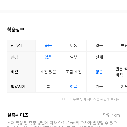
착용정보
신축성
좋음
보통
없음
밴
안감
없음
일부
전체
밝은 
비침
비침 있음
조금 비침
없음
비침
착용시기
봄
여름
가을
겨
좌우로 넘겨 사이즈를 확인해 보세요
실측사이즈
단위 : cm
소재 특성 및 측정 방법에 따라 약 1~3cm의 오차가 발생할 수 있으