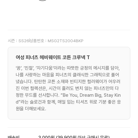
시즌 :
SS26
상품번호 :
MSG2TS2004BKP
여성 피너츠 헤비웨이트 코튼 크루넥 T
‘꿈’, ‘친절’, ‘자기다움’이라는 따뜻한 긍정의 메시지를 담아,
나를 사랑하는 마음을 피너츠의 클래식한 그래픽으로 풀어
냈습니다. 탄탄한 코튼 소재와 빈티지한 컬러웨이가 어우러
진 이번 컬렉션은, 시간이 흘러도 변치 않는 피너츠만의 다
정한 무드를 선사합니다. “Be You, Dream Big, Stay Kin
d”라는 슬로건과 함께, 매일 입는 티셔츠 위로 기분 좋은 응
원을 더해보세요.
배송비
3,000원 (39,900원 이상 구매시 무료)