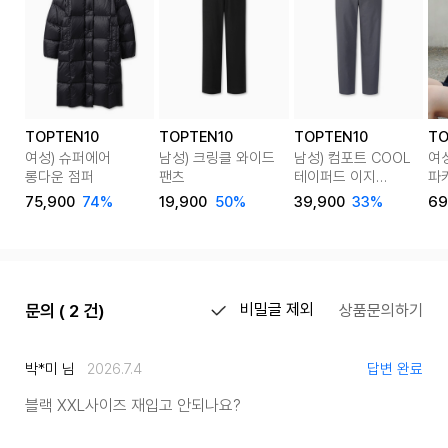
TOPTEN10
TOPTEN10
TOPTEN10
TO
여성) 슈퍼에어
남성) 크링클 와이드
남성) 컴포트 COOL
여성
롱다운 점퍼
팬츠
테이퍼드 이지
파
슬랙스
75,900
74%
19,900
50%
39,900
33%
69
문의 ( 2 건)
비밀글 제외
상품문의하기
박*미 님
2026.7.4
답변 완료
블랙 XXL사이즈 재입고 안되나요?