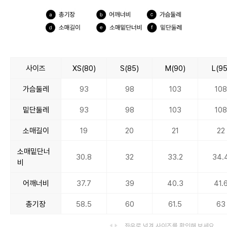
사이즈
XS(80)
S(85)
M(90)
L(95
가슴둘레
93
98
103
108
밑단둘레
93
98
103
108
소매길이
19
20
21
22
소매밑단너
30.8
32
33.2
34.
비
어깨너비
37.7
39
40.3
41.
총기장
58.5
60
61.5
63
좌우로 넘겨 사이즈를 확인해 보세요