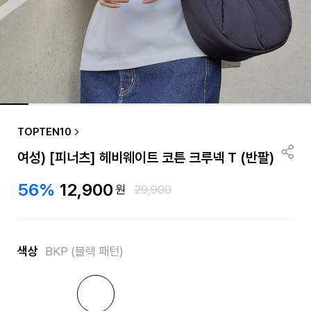
TOPTEN10
여성) [피너츠] 헤비웨이트 코튼 크루넥 T (반팔)
56%
12,900
원
29,900
색상
BKP (블랙 패턴)