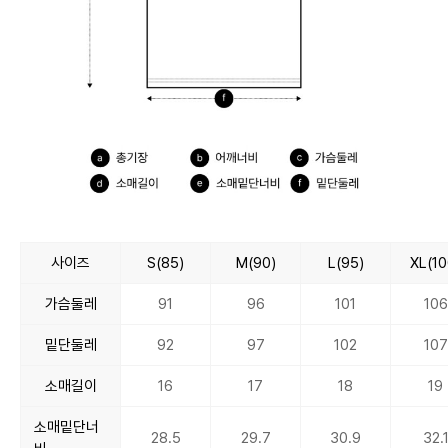
사이즈
S(85)
M(90)
L(95)
XL(10
가슴둘레
91
96
101
106
밑단둘레
92
97
102
107
소매길이
16
17
18
19
소매밑단너
28.5
29.7
30.9
32.