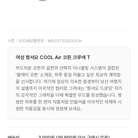
시즌 :
SS26
상품번호 :
MSG2TS2000CH
여성 짱셔요 COOL Air 코튼 크루넥 T
부드러운 코튼의 겉면과 안쪽의 이너쿨링 시스템이 결합된
'쿨에어 코튼' 소재로, 하루 종일 머물고 싶은 최상의 쾌적함
을 선사합니다. 여기에 일상의 익숙한 풍경부터 낯선 여행지
의 설렘까지 이국적인 컬러로 그려내는 '짱셔요 드로잉' 작가
의 감각적인 그래픽을 더해 특별한 무드를 완성했습니다. 평
범한 하루를 한 편의 작품처럼 만들어줄 이국적인 색채와 시
원한 착용감을 동시에 경험해 보세요.
배송비
3,000원 (39,900원 이상 구매시 무료)