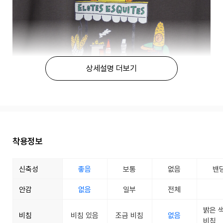
상세설명 더보기
착용정보
신축성
좋음
보통
없음
밴
안감
없음
일부
전체
밝은 
비침
비침 있음
조금 비침
없음
비침