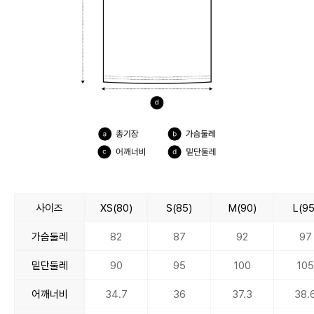
사이즈
XS(80)
S(85)
M(90)
L(95
가슴둘레
82
87
92
97
밑단둘레
90
95
100
105
어깨너비
34.7
36
37.3
38.