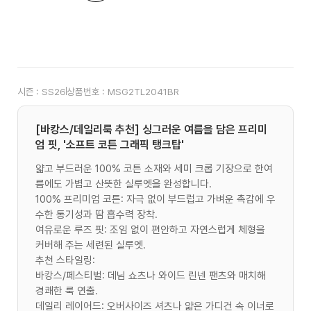
시즌 :
SS26
상품번호 :
MSG2TL2041BR
[바캉스/데일리룩 추천] 싱그러운 여름을 담은 프리미
엄 핏, '소프트 코튼 그래픽 탱크탑'
얇고 부드러운 100% 코튼 소재와 세미 크롭 기장으로 한여
름에도 가볍고 산뜻한 실루엣을 완성합니다.
100% 프리미엄 코튼: 자극 없이 부드럽고 가벼운 촉감에 우
수한 통기성과 땀 흡수력 장착.
여유로운 루즈 핏: 조임 없이 편안하고 자연스럽게 체형을
커버해 주는 세련된 실루엣.
추천 스타일링:
바캉스/페스티벌: 데님 쇼츠나 와이드 린넨 팬츠와 매치해
경쾌한 룩 연출.
데일리 레이어드: 오버사이즈 셔츠나 얇은 가디건 속 이너로