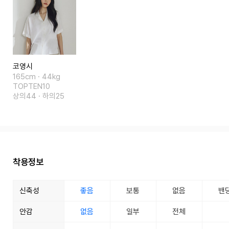
코영시
165cm · 44kg
TOPTEN10
상의44 · 하의25
착용정보
신축성
좋음
보통
없음
밴
안감
없음
일부
전체