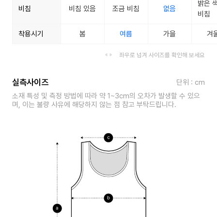
밝은 
비침
비침 있음
조금 비침
없음
비침
착용시기
봄
여름
가을
겨
좌우로 넘겨 사이즈를 확인해 보세요
실측사이즈
단위 : cm
소재 특성 및 측정 방법에 따라 약 1~3cm의 오차가 발생할 수 있으
며, 이는 불량 사유에 해당하지 않는 점 참고 부탁드립니다.