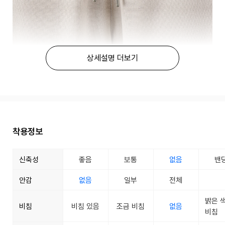
상세설명 더보기
착용정보
신축성
좋음
보통
없음
밴
안감
없음
일부
전체
밝은 
비침
비침 있음
조금 비침
없음
비침