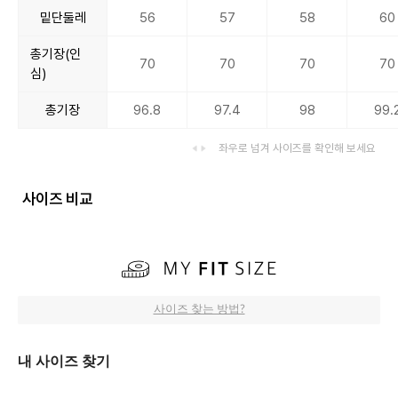
밑단둘레
56
57
58
60
총기장(인
70
70
70
70
심)
총기장
96.8
97.4
98
99.
좌우로 넘겨 사이즈를 확인해 보세요
사이즈 비교