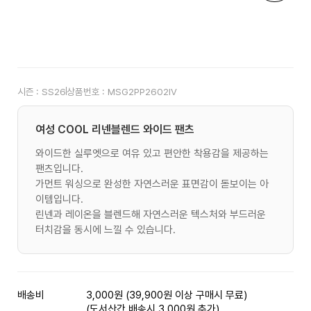
시즌 :
SS26
상품번호 :
MSG2PP2602IV
여성 COOL 리넨블렌드 와이드 팬츠
와이드한 실루엣으로 여유 있고 편안한 착용감을 제공하는
팬츠입니다.
가먼트 워싱으로 완성한 자연스러운 표면감이 돋보이는 아
이템입니다.
린넨과 레이온을 블렌드해 자연스러운 텍스처와 부드러운
터치감을 동시에 느낄 수 있습니다.
배송비
3,000원 (39,900원 이상 구매시 무료)
(도서산간 배송시 3,000원 추가)