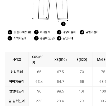
XXS(60
사이즈
XS(610)
S(620)
M(63
0)
허리둘레
65
67.5
70
75
허벅지둘레
63.4
64.7
66
68.
엉덩이둘레
96
98.5
101
106
앞 밑위길이
27.8
28.4
29
30.