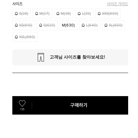
사이즈
사이즈 가이드
S(26)
M(27)
M(28)
L(29)
XXS(600)
XS(610)
S(620)
M(630)
L(640)
XL(650)
XXL(660)
구매하기
135