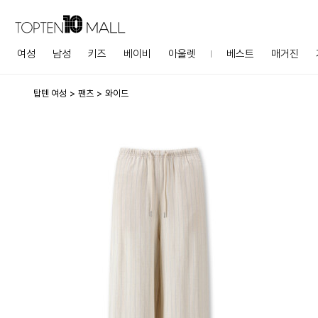
여성
남성
키즈
베이비
아울렛
베스트
매거진
탑텐 여성
팬츠
와이드