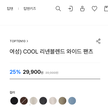
탑텐
탑텐키즈
TOPTEN10
여성) COOL 리넨블렌드 와이드 팬츠
25%
29,900
원
39,900원
컬러