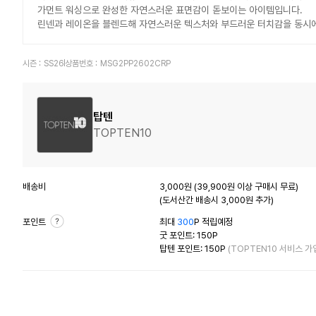
가먼트 워싱으로 완성한 자연스러운 표면감이 돋보이는 아이템입니다.
린넨과 레이온을 블렌드해 자연스러운 텍스처와 부드러운 터치감을 동시에
시즌 :
SS26
상품번호 :
MSG2PP2602CRP
탑텐
TOPTEN10
배송비
3,000원 (39,900원 이상 구매시 무료)
(도서산간 배송시 3,000원 추가)
포인트
최대
300
P 적립예정
굿 포인트: 150P
탑텐 포인트: 150P
(TOPTEN10 서비스 가