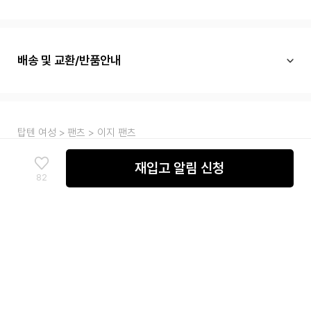
배송 및 교환/반품안내
탑텐 여성
팬츠
이지 팬츠
재입고 알림 신청
82
SITEMAP
고객센터
매장안내
멤버십 안내
채용안내
신성통상㈜ 사업자정보