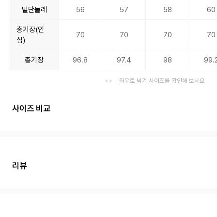
밑단둘레
56
57
58
60
총기장(인
70
70
70
70
심)
총기장
96.8
97.4
98
99.
좌우로 넘겨 사이즈를 확인해 보세요
사이즈 비교
리뷰