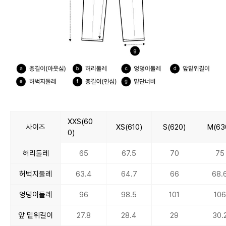
XXS(60
사이즈
XS(610)
S(620)
M(63
0)
허리둘레
65
67.5
70
75
허벅지둘레
63.4
64.7
66
68.
엉덩이둘레
96
98.5
101
106
앞 밑위길이
27.8
28.4
29
30.