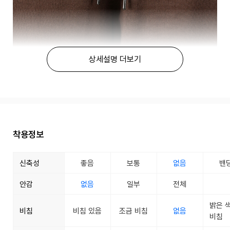
상세설명 더보기
착용정보
신축성
좋음
보통
없음
밴
안감
없음
일부
전체
밝은 
비침
비침 있음
조금 비침
없음
비침