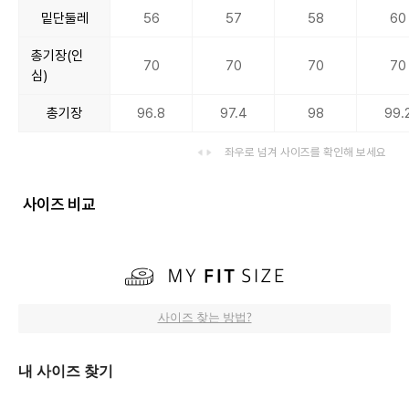
밑단둘레
56
57
58
60
총기장(인
70
70
70
70
심)
총기장
96.8
97.4
98
99.
좌우로 넘겨 사이즈를 확인해 보세요
사이즈 비교