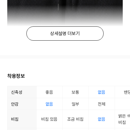
상세설명 더보기
착용정보
신축성
좋음
보통
없음
밴
안감
없음
일부
전체
밝은 
비침
비침 있음
조금 비침
없음
비침