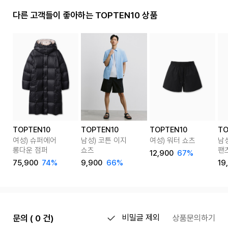
다른 고객들이 좋아하는 TOPTEN10 상품
TOPTEN10
TOPTEN10
TOPTEN10
TO
여성) 슈퍼에어
남성) 코튼 이지
여성) 워터 쇼츠
남
롱다운 점퍼
쇼츠
팬
12,900
67%
75,900
74%
9,900
66%
19
문의 ( 0 건)
비밀글 제외
상품문의하기