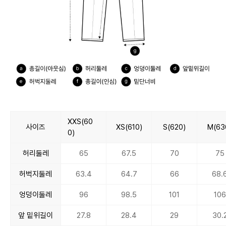
XXS(60
사이즈
XS(610)
S(620)
M(63
0)
허리둘레
65
67.5
70
75
허벅지둘레
63.4
64.7
66
68.
엉덩이둘레
96
98.5
101
106
앞 밑위길이
27.8
28.4
29
30.