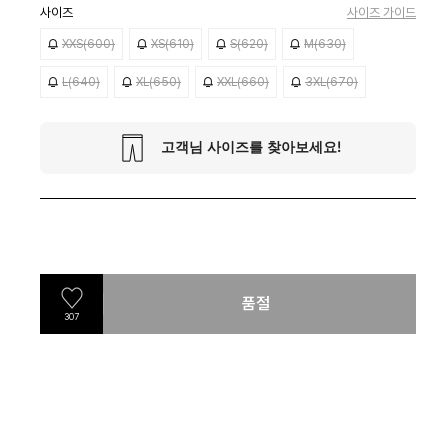
사이즈
사이즈 가이드
XXS(600)
XS(610)
S(620)
M(630)
L(640)
XL(650)
XXL(660)
3XL(670)
품절
307