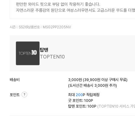
편안한 와이드 핏으로 부담 없이 착용하기 좋습니다.
자연스러운 주름감의 원단으로 여성스러우면서도 고급스러운 무드를 더했
시즌 :
SS26
상품번호 :
MSG2PP2205NV
탑텐
TOPTEN10
배송비
3,000원 (39,900원 이상 구매시 무료)
(도서산간 배송시 3,000원 추가)
포인트
최대
200
P 적립예정
굿 포인트: 100P
탑텐 포인트: 100P
(TOPTEN10 서비스 가