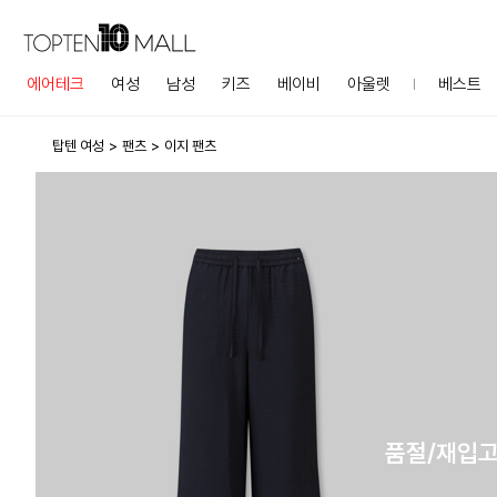
에어테크
여성
남성
키즈
베이비
아울렛
베스트
탑텐 여성
팬츠
이지 팬츠
품절/재입고