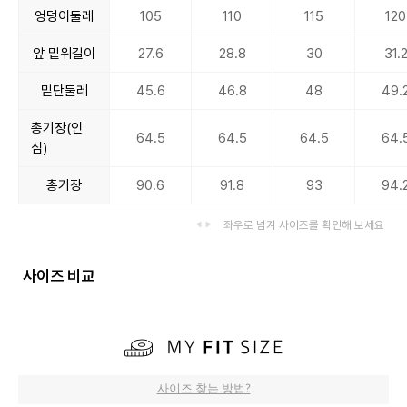
엉덩이둘레
105
110
115
120
앞 밑위길이
27.6
28.8
30
31.
밑단둘레
45.6
46.8
48
49.
총기장(인
64.5
64.5
64.5
64.
심)
총기장
90.6
91.8
93
94.
좌우로 넘겨 사이즈를 확인해 보세요
사이즈 비교