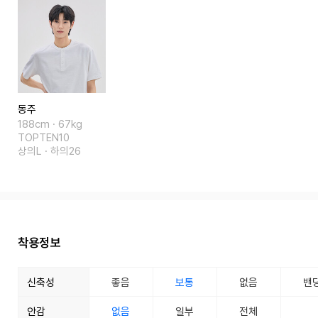
동주
188cm · 67kg
TOPTEN10
상의L · 하의26
착용정보
신축성
좋음
보통
없음
밴
안감
없음
일부
전체