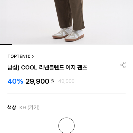
TOPTEN10
남성) COOL 리넨블렌드 이지 팬츠
40%
29,900
원
49,900
색상
KH (카키)