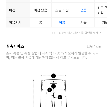
밝은 
비침
비침 있음
조금 비침
없음
비침
착용시기
봄
여름
가을
겨
좌우로 넘겨 사이즈를 확인해 보세요
실측사이즈
단위 : cm
소재 특성 및 측정 방법에 따라 약 1~3cm의 오차가 발생할 수 있으
며, 이는 불량 사유에 해당하지 않는 점 참고 부탁드립니다.