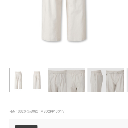
시즌 :
SS26
상품번호 :
MSG2PP1601IV