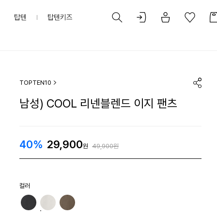
탑텐
탑텐키즈
TOPTEN10
남성) COOL 리넨블렌드 이지 팬츠
40%
29,900
원
49,900원
컬러