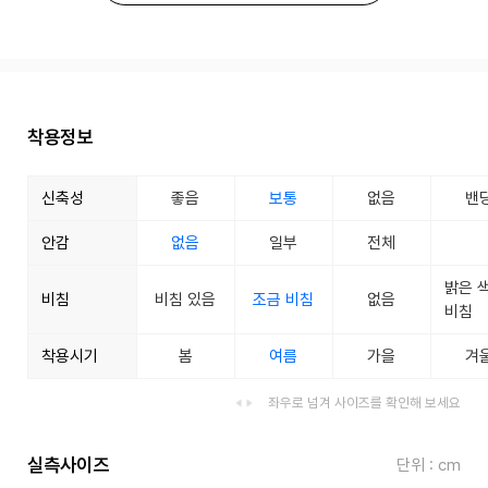
착용정보
신축성
좋음
보통
없음
밴
안감
없음
일부
전체
밝은 
비침
비침 있음
조금 비침
없음
비침
착용시기
봄
여름
가을
겨
좌우로 넘겨 사이즈를 확인해 보세요
실측사이즈
단위 : cm