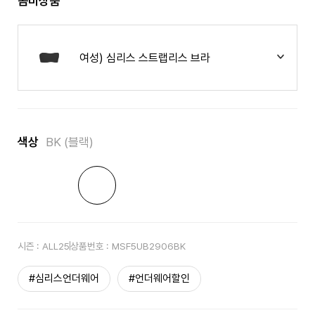
콤비상품
여성) 심리스 스트랩리스 브라
색상
BK (블랙)
시즌 :
ALL25
상품번호 :
MSF5UB2906BK
#심리스언더웨어
#언더웨어할인