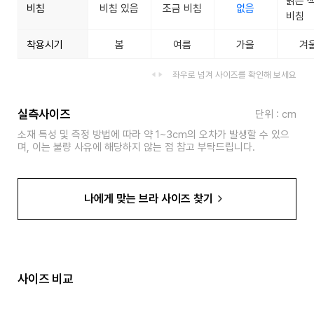
밝은 
비침
비침 있음
조금 비침
없음
비침
착용시기
봄
여름
가을
겨
좌우로 넘겨 사이즈를 확인해 보세요
실측사이즈
단위 : cm
소재 특성 및 측정 방법에 따라 약 1~3cm의 오차가 발생할 수 있으
며, 이는 불량 사유에 해당하지 않는 점 참고 부탁드립니다.
나에게 맞는 브라 사이즈 찾기
사이즈 비교