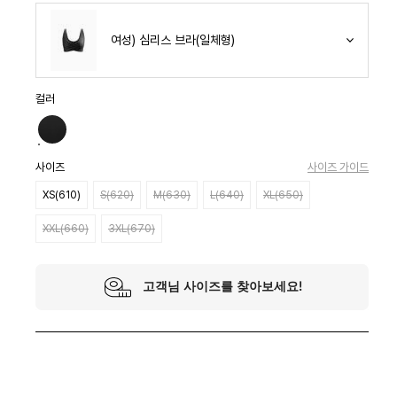
여성) 심리스 브라(일체형)
컬러
사이즈
사이즈 가이드
XS(610)
S(620)
M(630)
L(640)
XL(650)
XXL(660)
3XL(670)