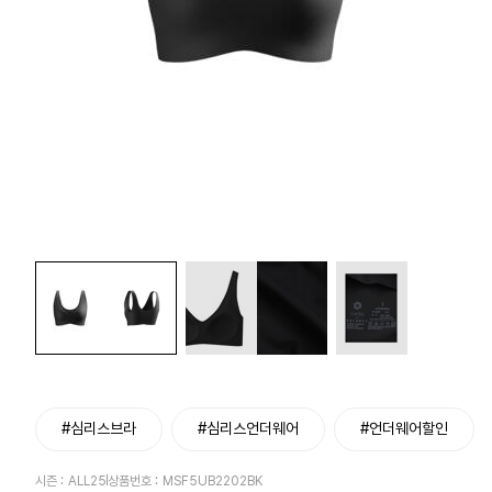
#심리스브라
#심리스언더웨어
#언더웨어할인
시즌 :
ALL25
상품번호 :
MSF5UB2202BK