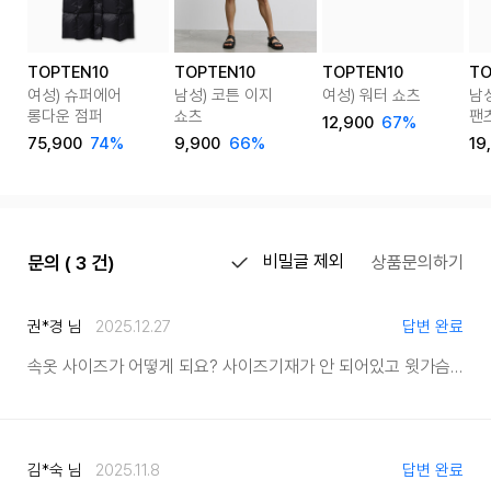
TOPTEN10
TOPTEN10
TOPTEN10
TO
여성) 슈퍼에어
남성) 코튼 이지
여성) 워터 쇼츠
남
롱다운 점퍼
쇼츠
팬
12,900
67%
75,900
74%
9,900
66%
19
문의 ( 3 건)
비밀글 제외
상품문의하기
권*경 님
2025.12.27
답변 완료
속옷 사이즈가 어떻게 되요? 사이즈기재가 안 되어있고
윗가슴 밑가슴 측정해서 찾으라는건 귀찮아요
김*숙 님
2025.11.8
답변 완료