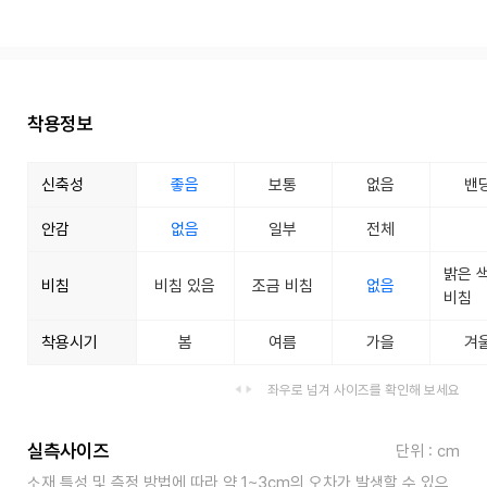
착용정보
신축성
좋음
보통
없음
밴
안감
없음
일부
전체
밝은 
비침
비침 있음
조금 비침
없음
비침
착용시기
봄
여름
가을
겨
좌우로 넘겨 사이즈를 확인해 보세요
실측사이즈
단위 : cm
소재 특성 및 측정 방법에 따라 약 1~3cm의 오차가 발생할 수 있으