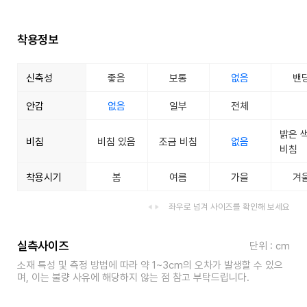
착용정보
신축성
좋음
보통
없음
밴
안감
없음
일부
전체
밝은 
비침
비침 있음
조금 비침
없음
비침
착용시기
봄
여름
가을
겨
좌우로 넘겨 사이즈를 확인해 보세요
실측사이즈
단위 : cm
소재 특성 및 측정 방법에 따라 약 1~3cm의 오차가 발생할 수 있으
며, 이는 불량 사유에 해당하지 않는 점 참고 부탁드립니다.