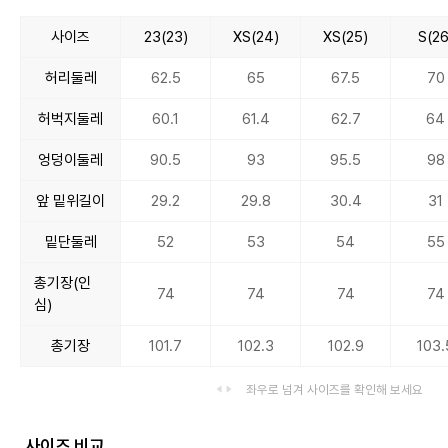
사이즈
23(23)
XS(24)
XS(25)
S(26
허리둘레
62.5
65
67.5
70
허벅지둘레
60.1
61.4
62.7
64
엉덩이둘레
90.5
93
95.5
98
앞 밑위길이
29.2
29.8
30.4
31
밑단둘레
52
53
54
55
총기장(인
74
74
74
74
심)
총기장
101.7
102.3
102.9
103.
좌우로 넘겨 사이즈를 확인해 보세요
사이즈 비교