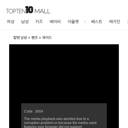
여성
남성
키즈
베이비
아울렛
베스트
매거진
탑텐 남성
팬츠
와이드