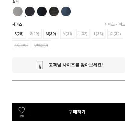
컬러
사이즈
사이즈 가이드
S(28)
S(29)
M(30)
M(31)
L(32)
L(33)
XL(34)
XXL(36)
3XL(38)
구매하기
160