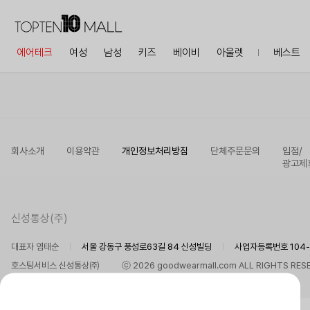
에어테크
여성
남성
키즈
베이비
아울렛
베스트
회사소개
이용약관
개인정보처리방침
단체주문문의
입점/
광고제
신성통상(주)
대표자 염태순
서울 강동구 풍성로63길 84 신성빌딩
사업자등록번호 104-8
호스팅서비스 신성통상㈜
ⓒ 2026 goodwearmall.com ALL RIGHTS RES