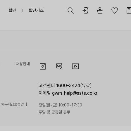
탑텐
탑텐키즈
리
채용안내
고객센터 1600-3424(유료)
이메일 gwm_help@ssts.co.kr
채무지급보증안내
평일(월~금) 10:00~17:30
주말 및 공휴일 휴무