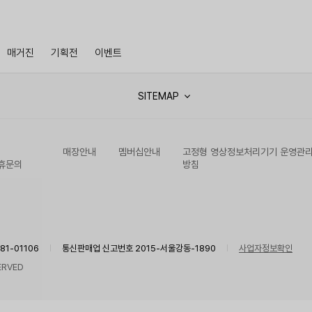
매거진
기획전
이벤트
SITEMAP
매장안내
멤버십안내
고정형 영상정보처리기기 운영관
휴문의
방침
1-01106
통신판매업 신고번호 2015-서울강동-1890
사업자정보확인
ERVED