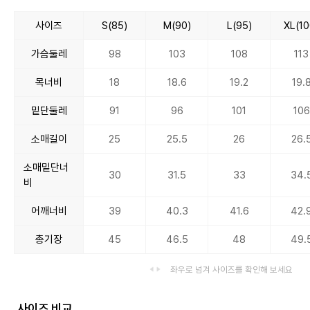
사이즈
S(85)
M(90)
L(95)
XL(10
가슴둘레
98
103
108
113
목너비
18
18.6
19.2
19.
밑단둘레
91
96
101
106
소매길이
25
25.5
26
26.
소매밑단너
30
31.5
33
34.
비
어깨너비
39
40.3
41.6
42.
총기장
45
46.5
48
49.
좌우로 넘겨 사이즈를 확인해 보세요
사이즈 비교