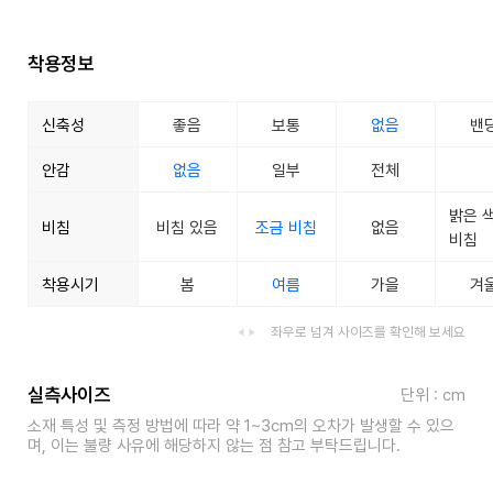
착용정보
신축성
좋음
보통
없음
밴
안감
없음
일부
전체
밝은 
비침
비침 있음
조금 비침
없음
비침
착용시기
봄
여름
가을
겨
좌우로 넘겨 사이즈를 확인해 보세요
실측사이즈
단위 : cm
소재 특성 및 측정 방법에 따라 약 1~3cm의 오차가 발생할 수 있으
며, 이는 불량 사유에 해당하지 않는 점 참고 부탁드립니다.