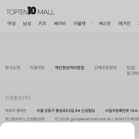
여성
남성
키즈
베이비
아울렛
베스트
매거진
회사소개
이용약관
개인정보처리방침
단체주문문의
입점/
광고제
신성통상(주)
대표자 염태순
서울 강동구 풍성로63길 84 신성빌딩
사업자등록번호 104-8
호스팅서비스 신성통상㈜
ⓒ 2026 goodwearmall.com ALL RIGHTS RES