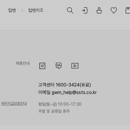
탑텐
탑텐키즈
리
채용안내
고객센터 1600-3424(유료)
이메일 gwm_help@ssts.co.kr
채무지급보증안내
평일(월~금) 10:00~17:30
주말 및 공휴일 휴무