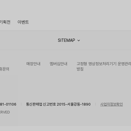
기획전
이벤트
SITEMAP
매장안내
멤버십안내
고정형 영상정보처리기기 운영관
휴문의
방침
1-01106
통신판매업 신고번호 2015-서울강동-1890
사업자정보확인
ERVED