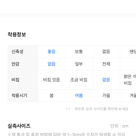
착용정보
신축성
좋음
보통
없음
밴
안감
없음
일부
전체
밝은 
비침
비침 있음
조금 비침
없음
비침
착용시기
봄
여름
가을
겨
좌우로 넘겨 사이즈를 확인해 보세요
실측사이즈
단위 : cm
소재 특성 및 측정 방법에 따라 약 1~3cm의 오차가 발생할 수 있으