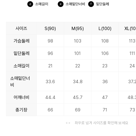
사이즈
S(90)
M(95)
L(100)
XL(10
가슴둘레
98
103
108
113
밑단둘레
96
101
106
111
소매길이
21
22
23
24
소매밑단너
33.6
34.8
36
37.
비
어깨너비
44.4
45.7
47
48.
총기장
66
69
71
73
좌우로 넘겨 사이즈를 확인해 보세요