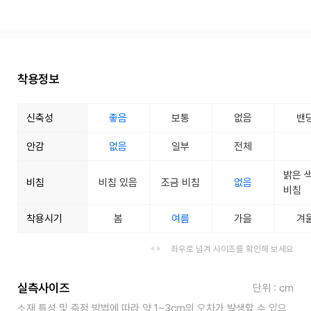
착용정보
신축성
좋음
보통
없음
밴
안감
없음
일부
전체
밝은 
비침
비침 있음
조금 비침
없음
비침
착용시기
봄
여름
가을
겨
좌우로 넘겨 사이즈를 확인해 보세요
실측사이즈
단위 : cm
소재 특성 및 측정 방법에 따라 약 1~3cm의 오차가 발생할 수 있으