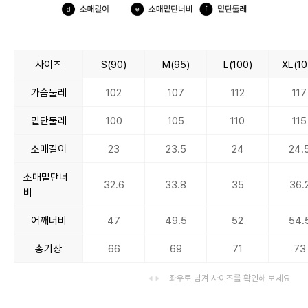
사이즈
S(90)
M(95)
L(100)
XL(10
가슴둘레
102
107
112
117
밑단둘레
100
105
110
115
소매길이
23
23.5
24
24.
소매밑단너
32.6
33.8
35
36.
비
어깨너비
47
49.5
52
54.
총기장
66
69
71
73
좌우로 넘겨 사이즈를 확인해 보세요