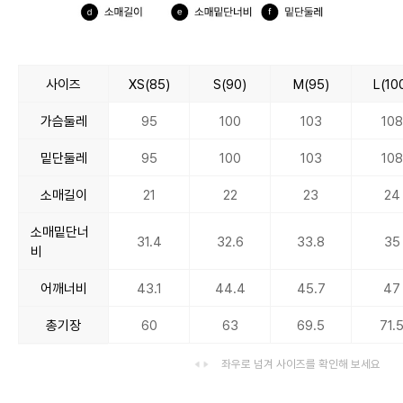
사이즈
XS(85)
S(90)
M(95)
L(10
가슴둘레
95
100
103
108
밑단둘레
95
100
103
108
소매길이
21
22
23
24
소매밑단너
31.4
32.6
33.8
35
비
어깨너비
43.1
44.4
45.7
47
총기장
60
63
69.5
71.
좌우로 넘겨 사이즈를 확인해 보세요