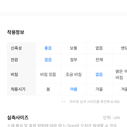
착용정보
신축성
좋음
보통
없음
밴
안감
없음
일부
전체
밝은 
비침
비침 있음
조금 비침
없음
비침
착용시기
봄
여름
가을
겨
좌우로 넘겨 사이즈를 확인해 보세요
실측사이즈
단위 : cm
소재 특성 및 측정 방법에 따라 약 1~3cm의 오차가 발생할 수 있으