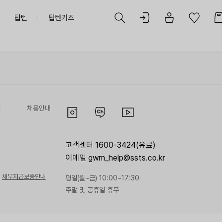
탑텐
탑텐키즈
리
채용안내
고객센터 1600-3424(유료)
이메일 gwm_help@ssts.co.kr
채무지급보증안내
평일(월~금) 10:00~17:30
주말 및 공휴일 휴무