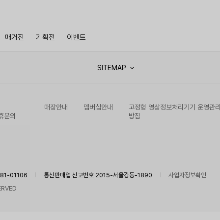
매거진
기획전
이벤트
SITEMAP
매장안내
멤버십안내
고정형 영상정보처리기기 운영관
휴문의
방침
1-01106
통신판매업 신고번호 2015-서울강동-1890
사업자정보확인
ERVED