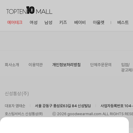
에어테크
여성
남성
키즈
베이비
아울렛
베스트
회사소개
이용약관
개인정보처리방침
단체주문문의
입점/
광고제
신성통상(주)
대표자 염태순
서울 강동구 풍성로63길 84 신성빌딩
사업자등록번호 104-8
호스팅서비스 신성통상㈜
ⓒ 2026 goodwearmall.com ALL RIGHTS RES