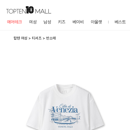
에어테크
여성
남성
키즈
베이비
아울렛
베스트
탑텐 여성
티셔츠
반소매