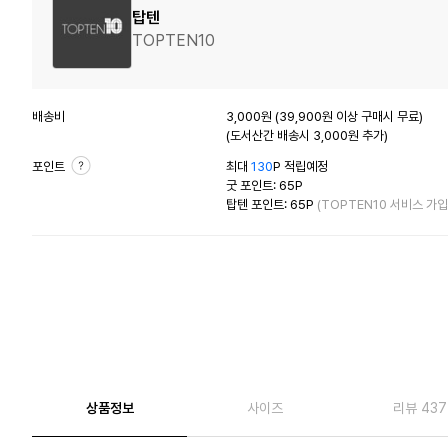
탑텐
TOPTEN10
배송비
3,000원 (39,900원 이상 구매시 무료)
(도서산간 배송시 3,000원 추가)
포인트
최대
130
P 적립예정
굿 포인트: 65P
탑텐 포인트: 65P
(TOPTEN10 서비스 가입
상품정보
사이즈
리뷰 437