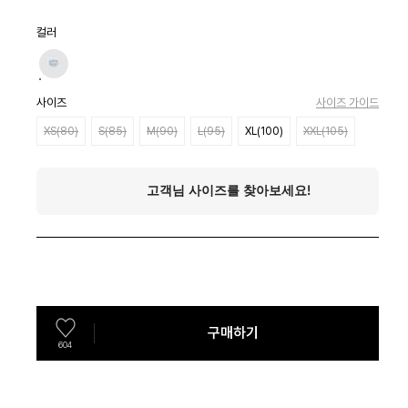
컬러
사이즈
사이즈 가이드
XS(80)
S(85)
M(90)
L(95)
XL(100)
XXL(105)
구매하기
604