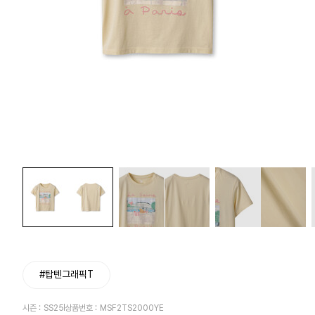
#탑텐그래픽T
시즌 :
SS25
상품번호 :
MSF2TS2000YE