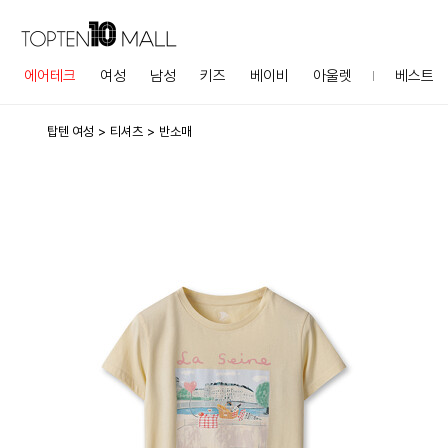
에어테크
여성
남성
키즈
베이비
아울렛
베스트
탑텐 여성
티셔츠
반소매