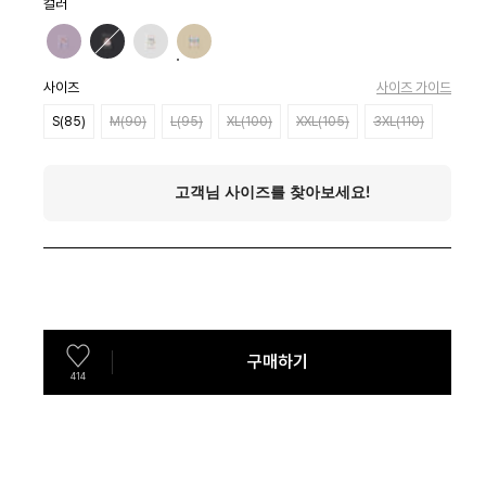
컬러
사이즈
사이즈 가이드
S(85)
M(90)
L(95)
XL(100)
XXL(105)
3XL(110)
구매하기
414