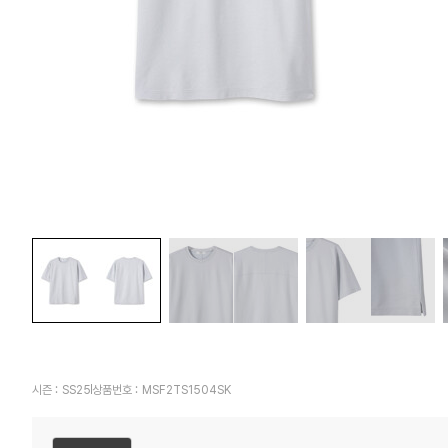
시즌 :
SS25
상품번호 :
MSF2TS1504SK