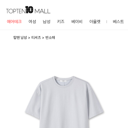
에어테크
여성
남성
키즈
베이비
아울렛
베스트
탑텐 남성
티셔츠
반소매