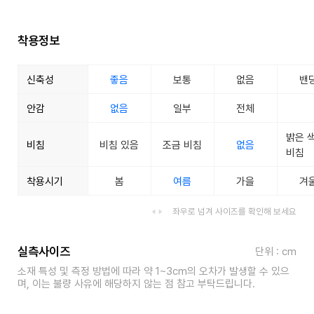
착용정보
신축성
좋음
보통
없음
밴
안감
없음
일부
전체
밝은 
비침
비침 있음
조금 비침
없음
비침
착용시기
봄
여름
가을
겨
좌우로 넘겨 사이즈를 확인해 보세요
실측사이즈
단위 : cm
소재 특성 및 측정 방법에 따라 약 1~3cm의 오차가 발생할 수 있으
며, 이는 불량 사유에 해당하지 않는 점 참고 부탁드립니다.