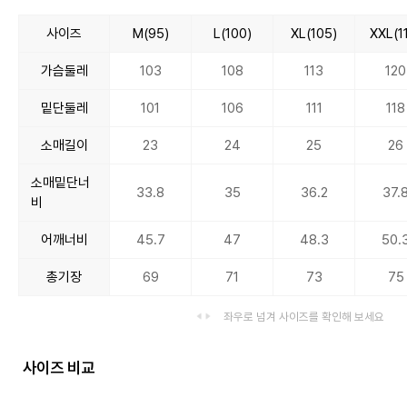
사이즈
M(95)
L(100)
XL(105)
XXL(1
가슴둘레
103
108
113
120
밑단둘레
101
106
111
118
소매길이
23
24
25
26
소매밑단너
33.8
35
36.2
37.
비
어깨너비
45.7
47
48.3
50.
총기장
69
71
73
75
좌우로 넘겨 사이즈를 확인해 보세요
사이즈 비교