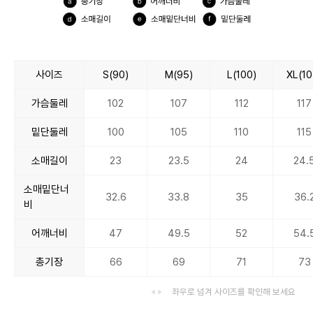
사이즈
S(90)
M(95)
L(100)
XL(10
가슴둘레
102
107
112
117
밑단둘레
100
105
110
115
소매길이
23
23.5
24
24.
소매밑단너
32.6
33.8
35
36.
비
어깨너비
47
49.5
52
54.
총기장
66
69
71
73
좌우로 넘겨 사이즈를 확인해 보세요