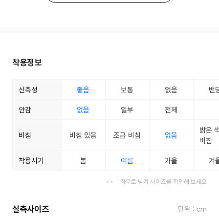
착용정보
신축성
좋음
보통
없음
밴
안감
없음
일부
전체
밝은 
비침
비침 있음
조금 비침
없음
비침
착용시기
봄
여름
가을
겨
좌우로 넘겨 사이즈를 확인해 보세요
실측사이즈
단위 : cm