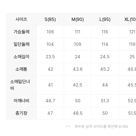
사이즈
S(85)
M(90)
L(95)
XL(10
가슴둘레
106
111
116
121
밑단둘레
104
109
114
119
소매길이
23.5
24
24.5
25
소매통
42
43.6
45.2
46.
소매밑단너
41
42.5
44
45.
비
어깨너비
48.7
50
51.3
52.
총기장
47
48.5
50
51.
좌우로 넘겨 사이즈를 확인해 보세요