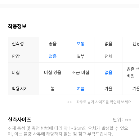
착용정보
신축성
좋음
보통
없음
밴
안감
없음
일부
전체
밝은 
비침
비침 있음
조금 비침
없음
비침
착용시기
봄
여름
가을
겨
좌우로 넘겨 사이즈를 확인해 보세요
실측사이즈
단위 : cm
소재 특성 및 측정 방법에 따라 약 1~3cm의 오차가 발생할 수 있으
며, 이는 불량 사유에 해당하지 않는 점 참고 부탁드립니다.