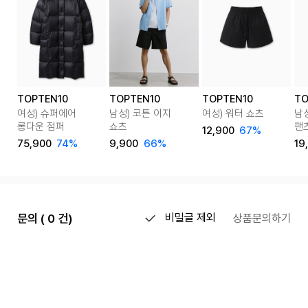
TOPTEN10
TOPTEN10
TOPTEN10
TO
여성) 슈퍼에어
남성) 코튼 이지
여성) 워터 쇼츠
남
롱다운 점퍼
쇼츠
팬
12,900
67%
75,900
74%
9,900
66%
19
문의 ( 0 건)
비밀글 제외
상품문의하기