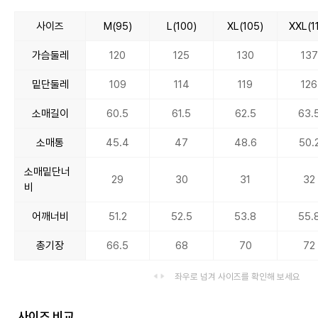
사이즈
M(95)
L(100)
XL(105)
XXL(1
가슴둘레
120
125
130
137
밑단둘레
109
114
119
126
소매길이
60.5
61.5
62.5
63.
소매통
45.4
47
48.6
50.
소매밑단너
29
30
31
32
비
어깨너비
51.2
52.5
53.8
55.
총기장
66.5
68
70
72
좌우로 넘겨 사이즈를 확인해 보세요
사이즈 비교