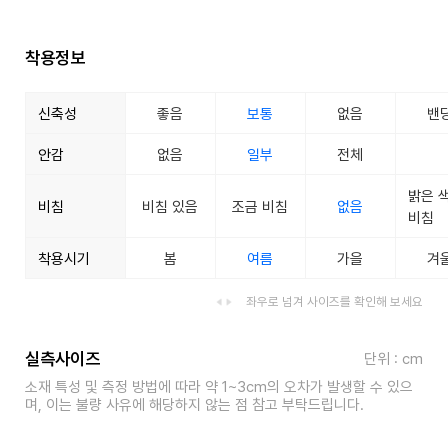
착용정보
신축성
좋음
보통
없음
밴
안감
없음
일부
전체
밝은 
비침
비침 있음
조금 비침
없음
비침
착용시기
봄
여름
가을
겨
좌우로 넘겨 사이즈를 확인해 보세요
실측사이즈
단위 : cm
소재 특성 및 측정 방법에 따라 약 1~3cm의 오차가 발생할 수 있으
며, 이는 불량 사유에 해당하지 않는 점 참고 부탁드립니다.