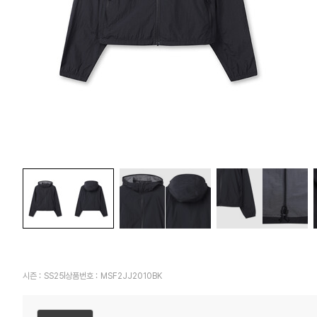
시즌 :
SS25
상품번호 :
MSF2JJ2010BK