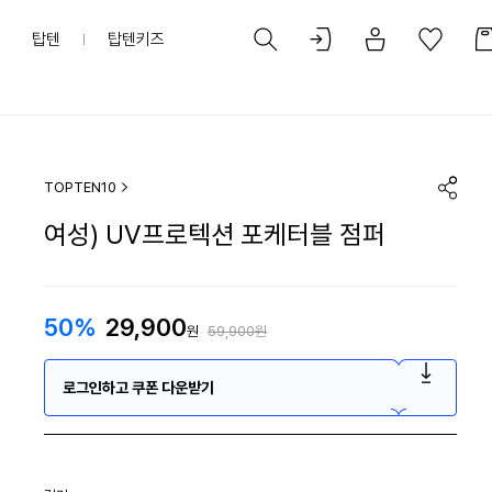
탑텐
탑텐키즈
TOPTEN10
여성) UV프로텍션 포케터블 점퍼
50%
29,900
원
59,900원
로그인하고 쿠폰 다운받기