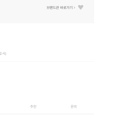
브랜드관 바로가기
입 시)
추천
문의