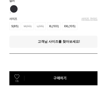
컬러
사이즈
사이즈 가이드
S(85)
M(90)
L(95)
XL(100)
XXL(105)
구매하기
170