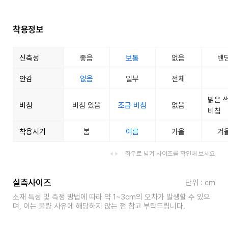
착용정보
신축성
좋음
보통
없음
밴
안감
없음
일부
전체
밝은 
비침
비침 있음
조금 비침
없음
비침
착용시기
봄
여름
가을
겨
좌우로 넘겨 사이즈를 확인해 보세요
실측사이즈
단위 : cm
소재 특성 및 측정 방법에 따라 약 1~3cm의 오차가 발생할 수 있으
며, 이는 불량 사유에 해당하지 않는 점 참고 부탁드립니다.