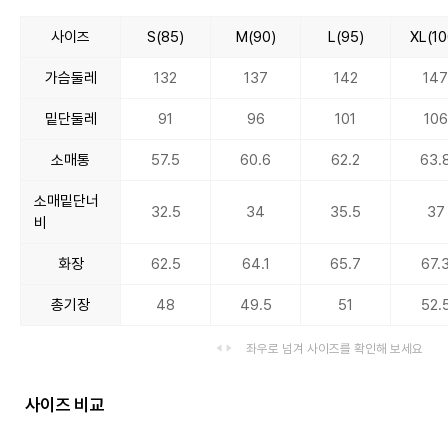
사이즈
S(85)
M(90)
L(95)
XL(10
가슴둘레
132
137
142
14
밑단둘레
91
96
101
106
소매통
57.5
60.6
62.2
63.
소매밑단너
32.5
34
35.5
37
비
화장
62.5
64.1
65.7
67.
총기장
48
49.5
51
52.
좌우로 넘겨 사이즈를 확인해 보세요
사이즈 비교